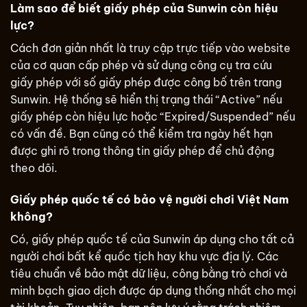
Làm sao để biết giấy phép của Sunwin còn hiệu
lực?
Cách đơn giản nhất là truy cập trực tiếp vào website
của cơ quan cấp phép và sử dụng công cụ tra cứu
giấy phép với số giấy phép được công bố trên trang
Sunwin. Hệ thống sẽ hiển thị trạng thái “Active” nếu
giấy phép còn hiệu lực hoặc “Expired/Suspended” nếu
có vấn đề. Bạn cũng có thể kiểm tra ngày hết hạn
được ghi rõ trong thông tin giấy phép để chủ động
theo dõi.
Giấy phép quốc tế có bảo vệ người chơi Việt Nam
không?
Có, giấy phép quốc tế của Sunwin áp dụng cho tất cả
người chơi bất kể quốc tịch hay khu vực địa lý. Các
tiêu chuẩn về bảo mật dữ liệu, công bằng trò chơi và
minh bạch giao dịch được áp dụng thống nhất cho mọi