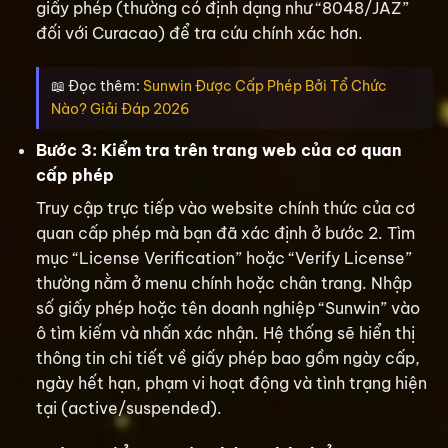
giấy phép (thường có định dạng như “8048/JAZ”
đối với Curacao) để tra cứu chính xác hơn.
📖 Đọc thêm:
Sunwin Được Cấp Phép Bởi Tổ Chức
Nào? Giải Đáp 2026
Bước 3: Kiểm tra trên trang web của cơ quan
cấp phép
Truy cập trực tiếp vào website chính thức của cơ
quan cấp phép mà bạn đã xác định ở bước 2. Tìm
mục “License Verification” hoặc “Verify License”
thường nằm ở menu chính hoặc chân trang. Nhập
số giấy phép hoặc tên doanh nghiệp “Sunwin” vào
ô tìm kiếm và nhấn xác nhận. Hệ thống sẽ hiển thị
thông tin chi tiết về giấy phép bao gồm ngày cấp,
ngày hết hạn, phạm vi hoạt động và tình trạng hiện
tại (active/suspended).