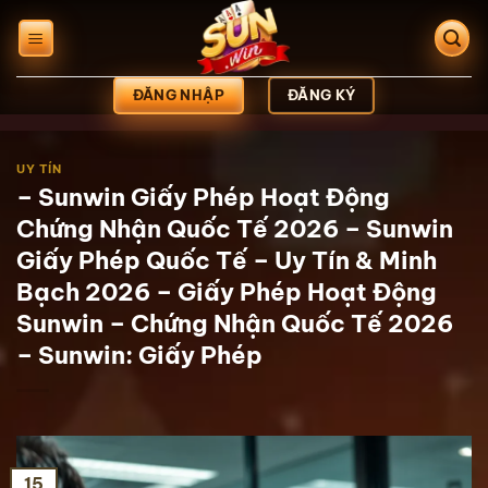
Bỏ
qua
nội
dung
ĐĂNG NHẬP
ĐĂNG KÝ
UY TÍN
– Sunwin Giấy Phép Hoạt Động
Chứng Nhận Quốc Tế 2026 – Sunwin
Giấy Phép Quốc Tế – Uy Tín & Minh
Bạch 2026 – Giấy Phép Hoạt Động
Sunwin – Chứng Nhận Quốc Tế 2026
– Sunwin: Giấy Phép
15