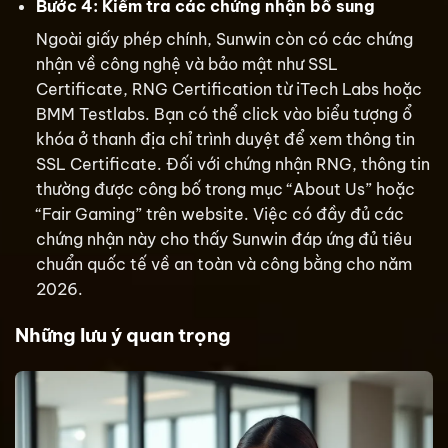
Bước 4: Kiểm tra các chứng nhận bổ sung
Ngoài giấy phép chính, Sunwin còn có các chứng
nhận về công nghệ và bảo mật như SSL
Certificate, RNG Certification từ iTech Labs hoặc
BMM Testlabs. Bạn có thể click vào biểu tượng ổ
khóa ở thanh địa chỉ trình duyệt để xem thông tin
SSL Certificate. Đối với chứng nhận RNG, thông tin
thường được công bố trong mục “About Us” hoặc
“Fair Gaming” trên website. Việc có đầy đủ các
chứng nhận này cho thấy Sunwin đáp ứng đủ tiêu
chuẩn quốc tế về an toàn và công bằng cho năm
2026.
Những lưu ý quan trọng