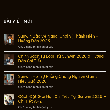
BÀI VIẾT MỚI
Sunwin Bảo Vệ Người Chơi Vị Thành Niên –
Hướng Dẫn 2026
ở
Chức năng bình luận bị tắt
Sunwin
Bảo
Chính Sách Tự Loại Trừ Sunwin 2026 & Hướng
Vệ
Dẫn Chi Tiết
Người
ở
Chức năng bình luận bị tắt
Chơi
Chính
Vị
Sách
Sunwin Hỗ Trợ Phòng Chống Nghiện Game
Thành
Tự
Niên
Hiệu Quả 2026
Loại
–
ở
Chức năng bình luận bị tắt
Trừ
Hướng
Sunwin
Sunwin
Dẫn
Hỗ
Cách Đặt Giới Hạn Chi Tiêu Tại Sunwin 2026 –
2026
2026
Trợ
&
Chi Tiết A-Z
Phòng
Hướng
ở
Chức năng bình luận bị tắt
Chống
Dẫn