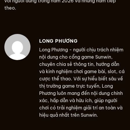
với người dùng trong năm 2026 và những năm tiếp
theo.
LONG PHƯƠNG
Long Phương - người chịu trách nhiệm
nội dung cho cổng game Sunwin,
chuyên chia sẻ thông tin, hướng dẫn
và kinh nghiệm chơi game bài, slot, cá
cược thể thao. Với sự hiểu biết sâu về
thị trường game trực tuyến, Long
Phương luôn mang đến nội dung chính
xác, hấp dẫn và hữu ích, giúp người
chơi có trải nghiệm giải trí an toàn và
hiệu quả nhất trên Sunwin.