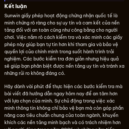
Kết luận
Sunwin giấy phép hoạt động chứng nhận quốc tế là
minh chứng rõ ràng cho sự uy tín và cam kết của nền
tảng đối với an toàn cũng như công bằng cho người
chơi. Việc nắm rõ cách kiểm tra và xác minh các giấy
phép này giúp bạn tự tin hơn khi tham gia và bảo vệ
quyền lợi của chính mình trong suốt hành trình trải
nghiệm. Các bước kiểm tra đơn giản nhưng hiệu quả
sẽ giúp bạn phân biệt được nền tảng uy tín và tránh xa
những rủi ro không đáng có.
Hãy dành vài phút để thực hiện các bước kiểm tra mà
bài viết đã hướng dẫn ngay hôm nay để an tâm hơn
với lựa chọn của mình. Sự chủ động trong việc xác
minh thông tin không chỉ bảo vệ bạn mà còn góp phần
nâng cao tiêu chuẩn chung của toàn ngành, khuyến
khích các nền tảng minh bạch và có trách nhiệm hơn