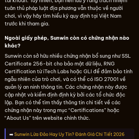
tài khoản. Tuy nhiên, bạn nên lưu ý rằng trách nhiệm
tuân thủ pháp luật địa phương vẫn thuộc về người
chơi, vì vậy hãy tìm hiểu kỹ quy định tại Việt Nam
trước khi tham gia.
Ngoài giấy phép, Sunwin còn có chứng nhận nào
khác?
Sunwin còn sở hữu nhiều chứng nhận bổ sung như SSL
Certificate 256-bit cho bảo mật dữ liệu, RNG
Certification từ iTech Labs hoặc GLI để đảm bảo tính
ngẫu nhiên của trò chơi, và có thể có ISO 27001 về
quản lý an ninh thông tin. Các chứng nhận này được
cập nhật và kiểm định định kỳ bởi các tổ chức độc
lập. Bạn có thể tìm thấy thông tin chi tiết về các
chứng nhận này trong mục “Certifications” hoặc
“About Us” trên website chính thức.
➡️
Sunwin Lừa Đảo Hay Uy Tín? Đánh Giá Chi Tiết 2026