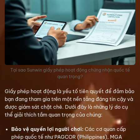
Tại sao Sunwin giấy phép hoạt động chứng nhận quốc tế
quan trọng?
Giấy phép hoạt động là yếu tố tiên quyết để đảm bảo
bạn đang tham gia trên một nền tảng đáng tin cậy và
được giám sát chặt chẽ. Dưới đây là những lý do cụ
thể giải thích tầm quan trọng của chúng:
Bảo vệ quyền lợi người chơi:
Các cơ quan cấp
phép quốc tế như PAGCOR (Philippines), MGA