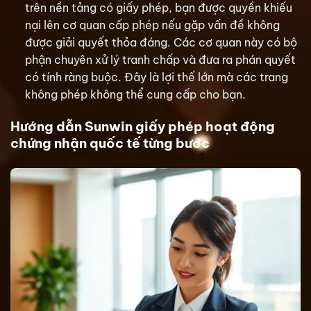
trên nền tảng có giấy phép, bạn được quyền khiếu
nại lên cơ quan cấp phép nếu gặp vấn đề không
được giải quyết thỏa đáng. Các cơ quan này có bộ
phận chuyên xử lý tranh chấp và đưa ra phán quyết
có tính ràng buộc. Đây là lợi thế lớn mà các trang
không phép không thể cung cấp cho bạn.
Hướng dẫn Sunwin giấy phép hoạt động
chứng nhận quốc tế từng bước