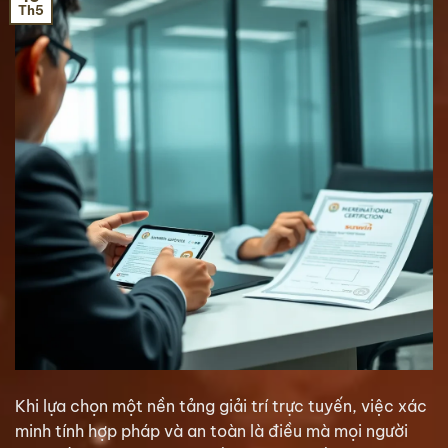
Th5
Khi lựa chọn một nền tảng giải trí trực tuyến, việc xác
minh tính hợp pháp và an toàn là điều mà mọi người