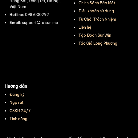
Hàng Bột, Đống Đa, Hà Nội,
Chính Sách Bảo Mật
Việt Nam
Điều khoản sử dụng
Hotline:
0987000292
Từ Chối Trách Nhiệm
Email:
support@taisun.me
Liên hệ
Tập Đoàn SunWin
Tác Giả Long Phương
Hướng dẫn
Đăng ký
Nạp rút
CSKH 24/7
Tính năng