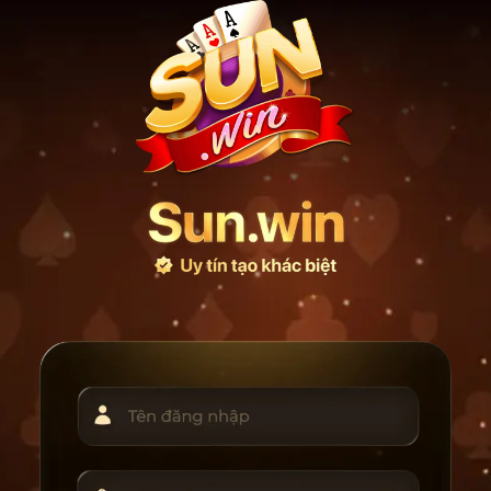
Bỏ
qua
nội
dung