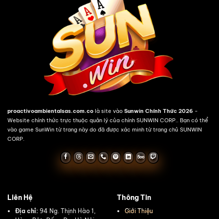
proactivoambientalsas.com.co
là site vào
Sunwin Chính Thức 2026
-
Website chính thức trực thuộc quản lý của chính SUNWIN CORP.. Bạn có thể
vào game SunWin từ trang này do đã được xác minh từ trang chủ SUNWIN
CORP.
Liên Hệ
Thông Tin
Địa chỉ:
94 Ng. Thịnh Hào 1,
Giới Thiệu