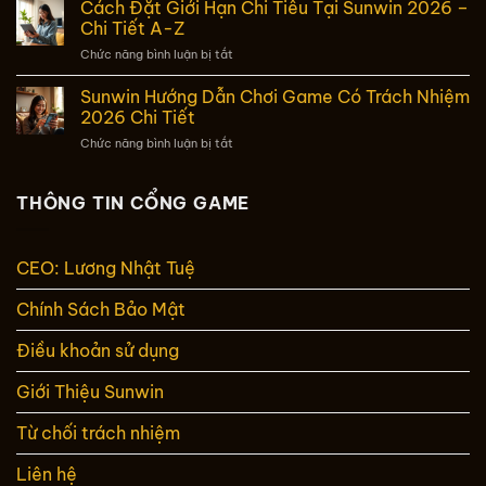
Hỗ
Cách Đặt Giới Hạn Chi Tiêu Tại Sunwin 2026 –
2026
2026
Trợ
&
Chi Tiết A-Z
Phòng
Hướng
ở
Chức năng bình luận bị tắt
Chống
Dẫn
Cách
Nghiện
Chi
Đặt
Sunwin Hướng Dẫn Chơi Game Có Trách Nhiệm
Game
Tiết
Giới
Hiệu
2026 Chi Tiết
Hạn
Quả
ở
Chức năng bình luận bị tắt
Chi
2026
Sunwin
Tiêu
Hướng
Tại
Dẫn
THÔNG TIN CỔNG GAME
Sunwin
Chơi
2026
Game
–
Có
Chi
CEO: Lương Nhật Tuệ
Trách
Tiết
Nhiệm
A-
Chính Sách Bảo Mật
2026
Z
Chi
Tiết
Điều khoản sử dụng
Giới Thiệu Sunwin
Từ chối trách nhiệm
Liên hệ