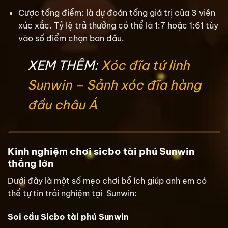
Cược tổng điểm: là dự đoán tổng giá trị của 3 viên
xúc xắc. Tỷ lệ trả thưởng có thể là 1:7 hoặc 1:61 tùy
vào số điểm chọn ban đầu.
XEM THÊM:
Xóc đĩa tứ linh
Sunwin – Sảnh xóc đĩa hàng
đầu châu Á
Kinh nghiệm chơi sicbo tài phú Sunwin
thắng lớn
Dưới đây là một số mẹo chơi bổ ích giúp anh em có
thể tự tin trải nghiệm tại Sunwin:
Soi cầu Sicbo tài phú Sunwin