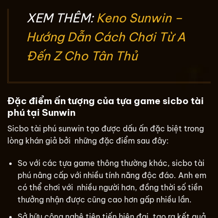
XEM THÊM:
Keno Sunwin –
Hướng Dẫn Cách Chơi Từ A
Đến Z Cho Tân Thủ
Đặc điểm ấn tượng của tựa game sicbo tài
phú tại Sunwin
Sicbo tài phú sunwin tạo được dấu ấn đặc biệt trong
lòng khán giả bởi những đặc điểm sau đây:
So với các tựa game thông thường khác, sicbo tài
phú nâng cấp với nhiều tính năng độc đáo. Anh em
có thể chơi với nhiều người hơn, đồng thời số tiền
thưởng nhận được cũng cao hơn gấp nhiều lần.
Sở hữu công nghệ tiên tiến hiện đại, tạo ra kết quả