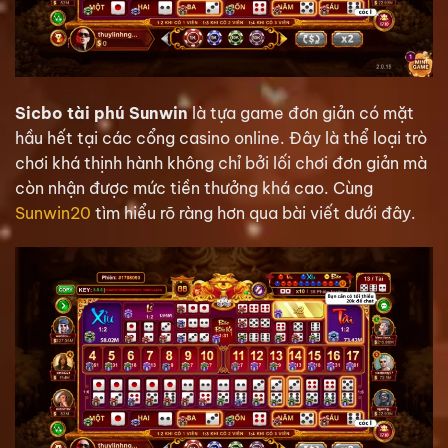
Sicbo tài phú Sunwin
là tựa game đơn giản có mặt
hầu hết tại các cổng casino online. Đây là thể loại trò
chơi khá thịnh hành không chỉ bởi lối chơi đơn giản mà
còn nhận được mức tiền thưởng khá cao. Cùng
Sunwin20
tìm hiểu rõ ràng hơn qua bài viết dưới đây.