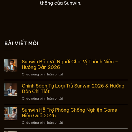
thông của Sunwin.
BÀI VIẾT MỚI
Sunwin Bảo Vệ Người Chơi Vị Thành Niên –
Hướng Dẫn 2026
ở
Chức năng bình luận bị tắt
Sunwin
Bảo
Chính Sách Tự Loại Trừ Sunwin 2026 & Hướng
Vệ
Dẫn Chi Tiết
Người
ở
Chức năng bình luận bị tắt
Chơi
Chính
Vị
Sách
Sunwin Hỗ Trợ Phòng Chống Nghiện Game
Thành
Tự
Niên
Hiệu Quả 2026
Loại
–
ở
Chức năng bình luận bị tắt
Trừ
Hướng
Sunwin
Sunwin
Dẫn