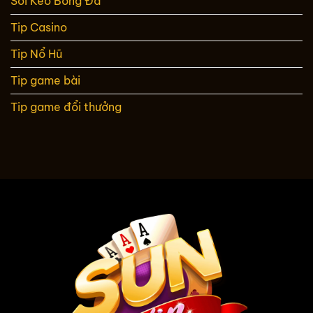
Soi Kèo Bóng Đá
Tip Casino
Tip Nổ Hũ
Tip game bài
Tip game đổi thưởng