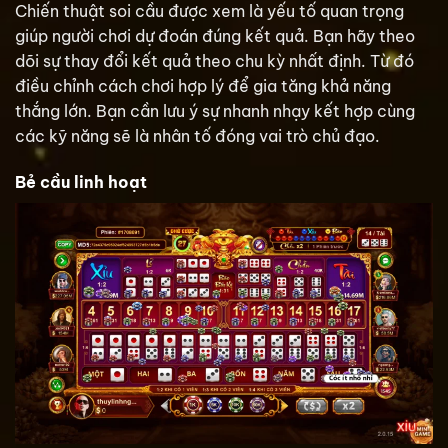
Chiến thuật soi cầu được xem là yếu tố quan trọng
giúp người chơi dự đoán đúng kết quả. Bạn hãy theo
dõi sự thay đổi kết quả theo chu kỳ nhất định. Từ đó
điều chỉnh cách chơi hợp lý để gia tăng khả năng
thắng lớn. Bạn cần lưu ý sự nhanh nhạy kết hợp cùng
các kỹ năng sẽ là nhân tố đóng vai trò chủ đạo.
Bẻ cầu linh hoạt