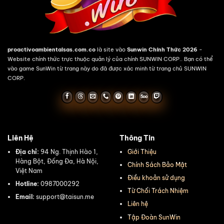
proactivoambientalsas.com.co
là site vào
Sunwin Chính Thức 2026
-
Website chính thức trực thuộc quản lý của chính SUNWIN CORP.. Bạn có thể
vào game SunWin từ trang này do đã được xác minh từ trang chủ SUNWIN
CORP.
Liên Hệ
Thông Tin
Địa chỉ:
94 Ng. Thịnh Hào 1,
Giới Thiệu
Hàng Bột, Đống Đa, Hà Nội,
Chính Sách Bảo Mật
Việt Nam
Điều khoản sử dụng
Hotline:
0987000292
Từ Chối Trách Nhiệm
Email:
support@taisun.me
Liên hệ
Tập Đoàn SunWin