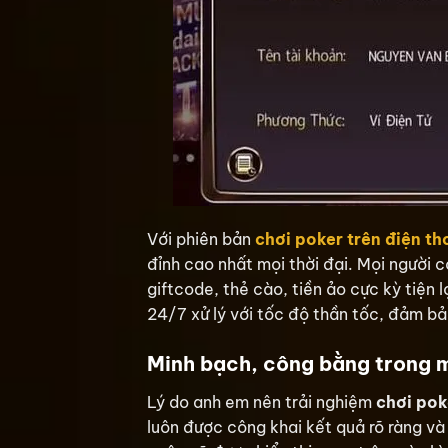
Với phiên bản
chơi poker trên điện th
đỉnh cao nhất mọi thời đại. Mọi người c
giftcode, thẻ cào, tiền ảo cực kỳ tiện 
24/7 xử lý với tốc độ thần tốc, đảm bả
Minh bạch, công bằng trong 
Lý do anh em nên trải nghiệm
chơi pok
luôn được công khai kết quả rõ ràng và