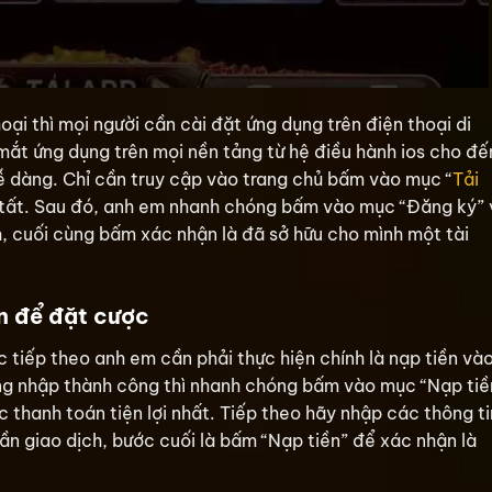
ại thì mọi người cần cài đặt ứng dụng trên điện thoại di
mắt ứng dụng trên mọi nền tảng từ hệ điều hành ios cho đế
dễ dàng. Chỉ cần truy cập vào trang chủ bấm vào mục “
Tải
àn tất. Sau đó, anh em nhanh chóng bấm vào mục “Đăng ký”
, cuối cùng bấm xác nhận là đã sở hữu cho mình một tài
ản để đặt cược
c tiếp theo anh em cần phải thực hiện chính là nạp tiền và
ng nhập thành công thì nhanh chóng bấm vào mục “Nạp tiề
thanh toán tiện lợi nhất. Tiếp theo hãy nhập các thông ti
cần giao dịch, bước cuối là bấm “Nạp tiền” để xác nhận là