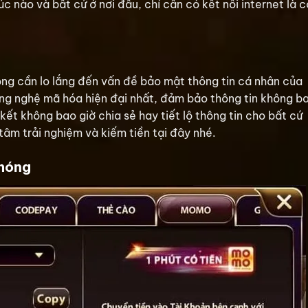
c nào và bất cứ ở nơi đâu, chỉ cần có kết nối internet là c
ng cần lo lắng đến vấn đề bảo mật thông tin cá nhân của
ng nghệ mã hóa hiện đại nhất, đảm bảo thông tin không b
 kết không bao giờ chia sẻ hay tiết lộ thông tin cho bất cứ
tâm trải nghiệm và kiếm tiền tại đây nhé.
chóng