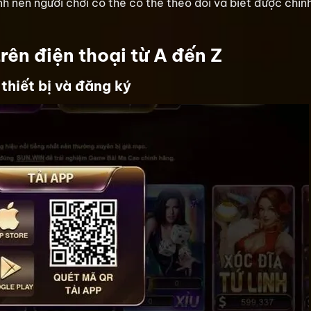
nh nên người chơi có thể có thể theo dõi và biết được chín
rên điện thoại từ A đến Z
thiết bị và đăng ký