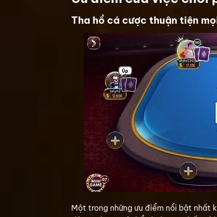
Tha hồ cá cược thuận tiện mọi
Một trong những ưu điểm nổi bật nhất kh